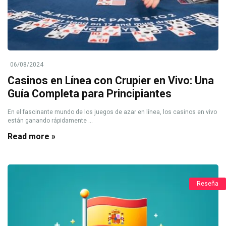
06/08/2024
Casinos en Línea con Crupier en Vivo: Una
Guía Completa para Principiantes
En el fascinante mundo de los juegos de azar en línea, los casinos en vivo
están ganando rápidamente ...
Read more »
Reseña