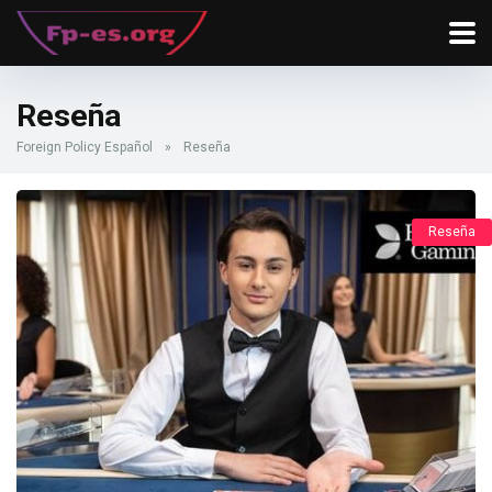
Reseña
Foreign Policy Español
»
Reseña
Reseña