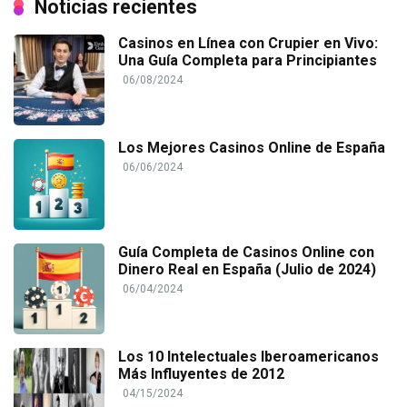
Noticias recientes
Casinos en Línea con Crupier en Vivo:
Una Guía Completa para Principiantes
06/08/2024
Los Mejores Casinos Online de España
06/06/2024
Guía Completa de Casinos Online con
Dinero Real en España (Julio de 2024)
06/04/2024
Los 10 Intelectuales Iberoamericanos
Más Influyentes de 2012
04/15/2024