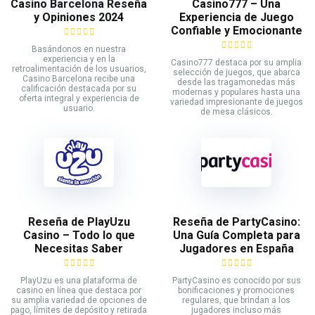
Casino Barcelona Reseña
Casino777 – Una
y Opiniones 2024
Experiencia de Juego
Confiable y Emocionante
Basándonos en nuestra
experiencia y en la
Casino777 destaca por su amplia
retroalimentación de los usuarios,
selección de juegos, que abarca
Casino Barcelona recibe una
desde las tragamonedas más
calificación destacada por su
modernas y populares hasta una
oferta integral y experiencia de
variedad impresionante de juegos
usuario.
de mesa clásicos.
Reseña de PlayUzu
Reseña de PartyCasino:
Casino – Todo lo que
Una Guía Completa para
Necesitas Saber
Jugadores en España
PlayUzu es una plataforma de
PartyCasino es conocido por sus
casino en línea que destaca por
bonificaciones y promociones
su amplia variedad de opciones de
regulares, que brindan a los
pago, límites de depósito y retirada
jugadores incluso más