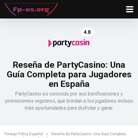
4.8
Reseña de PartyCasino: Una
Guía Completa para Jugadores
en España
PartyCasino es conocido por sus bonificaciones y
promociones regulares, que brindan a los jugadores incluso
más oportunidades para disfrutar y ganar.
Foreign Policy Español
»
Reseña de PartyCasino: Una Guía Completa