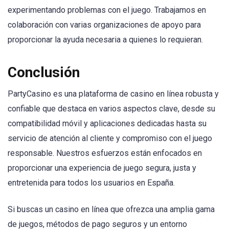
experimentando problemas con el juego. Trabajamos en
colaboración con varias organizaciones de apoyo para
proporcionar la ayuda necesaria a quienes lo requieran.
Conclusión
PartyCasino es una plataforma de casino en línea robusta y
confiable que destaca en varios aspectos clave, desde su
compatibilidad móvil y aplicaciones dedicadas hasta su
servicio de atención al cliente y compromiso con el juego
responsable. Nuestros esfuerzos están enfocados en
proporcionar una experiencia de juego segura, justa y
entretenida para todos los usuarios en España.
Si buscas un casino en línea que ofrezca una amplia gama
de juegos, métodos de pago seguros y un entorno