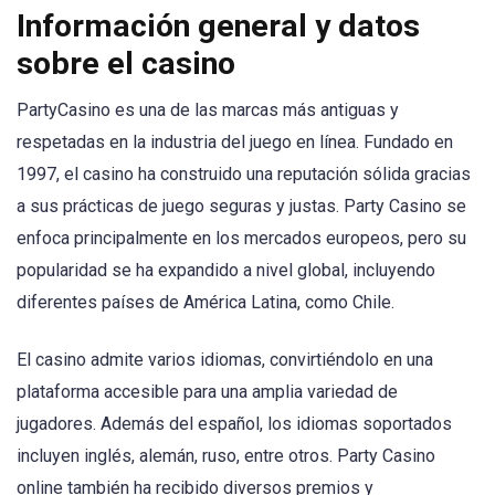
Información general y datos
sobre el casino
PartyCasino es una de las marcas más antiguas y
respetadas en la industria del juego en línea. Fundado en
1997, el casino ha construido una reputación sólida gracias
a sus prácticas de juego seguras y justas. Party Casino se
enfoca principalmente en los mercados europeos, pero su
popularidad se ha expandido a nivel global, incluyendo
diferentes países de América Latina, como Chile.
El casino admite varios idiomas, convirtiéndolo en una
plataforma accesible para una amplia variedad de
jugadores. Además del español, los idiomas soportados
incluyen inglés, alemán, ruso, entre otros. Party Casino
online también ha recibido diversos premios y