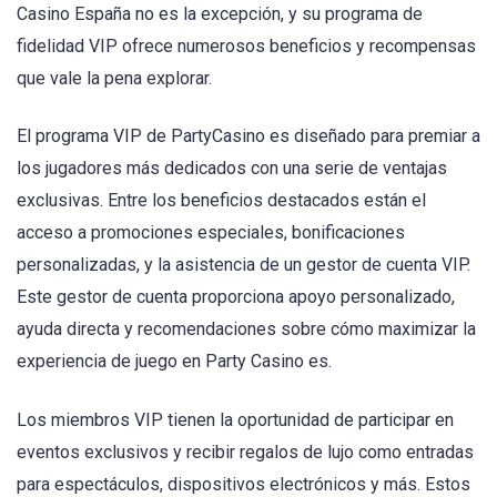
Casino España no es la excepción, y su programa de
fidelidad VIP ofrece numerosos beneficios y recompensas
que vale la pena explorar.
El programa VIP de PartyCasino es diseñado para premiar a
los jugadores más dedicados con una serie de ventajas
exclusivas. Entre los beneficios destacados están el
acceso a promociones especiales, bonificaciones
personalizadas, y la asistencia de un gestor de cuenta VIP.
Este gestor de cuenta proporciona apoyo personalizado,
ayuda directa y recomendaciones sobre cómo maximizar la
experiencia de juego en Party Casino es.
Los miembros VIP tienen la oportunidad de participar en
eventos exclusivos y recibir regalos de lujo como entradas
para espectáculos, dispositivos electrónicos y más. Estos