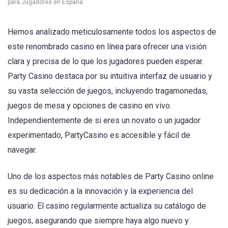
para Jugadores en España
Hemos analizado meticulosamente todos los aspectos de
este renombrado casino en línea para ofrecer una visión
clara y precisa de lo que los jugadores pueden esperar.
Party Casino destaca por su intuitiva interfaz de usuario y
su vasta selección de juegos, incluyendo tragamonedas,
juegos de mesa y opciones de casino en vivo.
Independientemente de si eres un novato o un jugador
experimentado, PartyCasino es accesible y fácil de
navegar.
Uno de los aspectos más notables de Party Casino online
es su dedicación a la innovación y la experiencia del
usuario. El casino regularmente actualiza su catálogo de
juegos, asegurando que siempre haya algo nuevo y