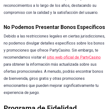
reconocimientos a lo largo de los años, destacando su
compromiso con la calidad y la satisfacción del usuario.
No Podemos Presentar Bonos Específicos
Debido a las restricciones legales en ciertas jurisdicciones,
no podemos divulgar detalles específicos sobre los bonos
y promociones que ofrece PartyCasino. Sin embargo, te
recomendamos visitar el
sitio web oficial de PartyCasino
para obtener la información más actualizada sobre sus
ofertas promocionales. A menudo, podrás encontrar bonos
de bienvenida, giros gratis y otras promociones
emocionantes que pueden mejorar significativamente tu
experiencia de juego.
Programa de Fidelidad