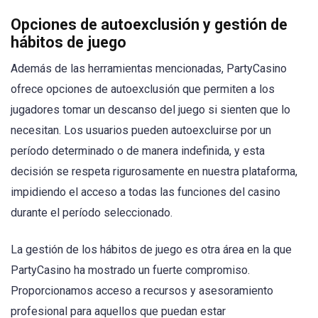
Opciones de autoexclusión y gestión de
hábitos de juego
Además de las herramientas mencionadas, PartyCasino
ofrece opciones de autoexclusión que permiten a los
jugadores tomar un descanso del juego si sienten que lo
necesitan. Los usuarios pueden autoexcluirse por un
período determinado o de manera indefinida, y esta
decisión se respeta rigurosamente en nuestra plataforma,
impidiendo el acceso a todas las funciones del casino
durante el período seleccionado.
La gestión de los hábitos de juego es otra área en la que
PartyCasino ha mostrado un fuerte compromiso.
Proporcionamos acceso a recursos y asesoramiento
profesional para aquellos que puedan estar