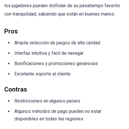
los jugadores pueden disfrutar de su pasatiempo favorito
con tranquilidad, sabiendo que están en buenas manos.
Pros
Amplia selección de juegos de alta calidad
Interfaz intuitiva y fácil de navegar
Bonificaciones y promociones generosas
Excelente soporte al cliente
Contras
Restricciones en algunos países
Algunos métodos de pago pueden no estar
disponibles en todas las regiones