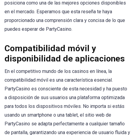
posiciona como una de las mejores opciones disponibles
en el mercado. Esperamos que esta reseña te haya
proporcionado una comprensión clara y concisa de lo que
puedes esperar de PartyCasino.
Compatibilidad móvil y
disponibilidad de aplicaciones
En el competitivo mundo de los casinos en línea, la
compatibilidad móvil es una característica esencial.
PartyCasino es consciente de esta necesidad y ha puesto
a disposición de sus usuarios una plataforma optimizada
para todos los dispositivos móviles. No importa si estás
usando un smartphone o una tablet, el sitio web de
PartyCasino se adapta perfectamente a cualquier tamaño
de pantalla, garantizando una experiencia de usuario fluida y