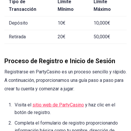
Tipo de
Límite
Límite
Transacción
Mínimo
Máximo
Depósito
10€
10,000€
Retirada
20€
50,000€
Proceso de Registro e Inicio de Sesión
Registrarse en PartyCasino es un proceso sencillo y rápido.
A continuación, proporcionamos una guía paso a paso para
crear tu cuenta y comenzar a jugar:
Visita el
sitio web de PartyCasino
y haz clic en el
botón de registro.
Completa el formulario de registro proporcionando
información básica como tu nombre, dirección de