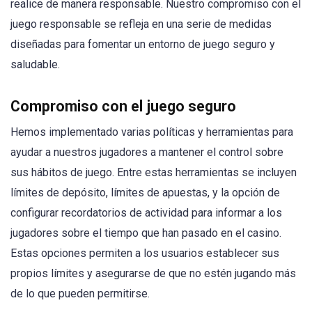
realice de manera responsable. Nuestro compromiso con el
juego responsable se refleja en una serie de medidas
diseñadas para fomentar un entorno de juego seguro y
saludable.
Compromiso con el juego seguro
Hemos implementado varias políticas y herramientas para
ayudar a nuestros jugadores a mantener el control sobre
sus hábitos de juego. Entre estas herramientas se incluyen
límites de depósito, límites de apuestas, y la opción de
configurar recordatorios de actividad para informar a los
jugadores sobre el tiempo que han pasado en el casino.
Estas opciones permiten a los usuarios establecer sus
propios límites y asegurarse de que no estén jugando más
de lo que pueden permitirse.