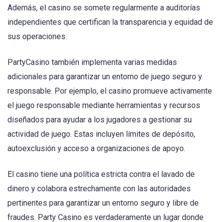
Además, el casino se somete regularmente a auditorías
independientes que certifican la transparencia y equidad de
sus operaciones.
PartyCasino también implementa varias medidas
adicionales para garantizar un entorno de juego seguro y
responsable. Por ejemplo, el casino promueve activamente
el juego responsable mediante herramientas y recursos
diseñados para ayudar a los jugadores a gestionar su
actividad de juego. Estas incluyen límites de depósito,
autoexclusión y acceso a organizaciones de apoyo.
El casino tiene una política estricta contra el lavado de
dinero y colabora estrechamente con las autoridades
pertinentes para garantizar un entorno seguro y libre de
fraudes. Party Casino es verdaderamente un lugar donde