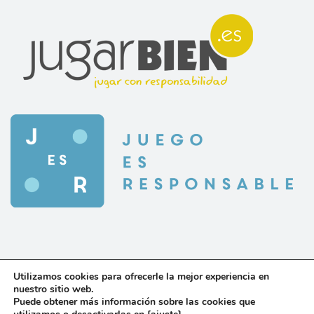
Utilizamos cookies para ofrecerle la mejor experiencia en
nuestro sitio web.
© Copyright 2024 Foreign Policy Casinos En Español
Puede obtener más información sobre las cookies que