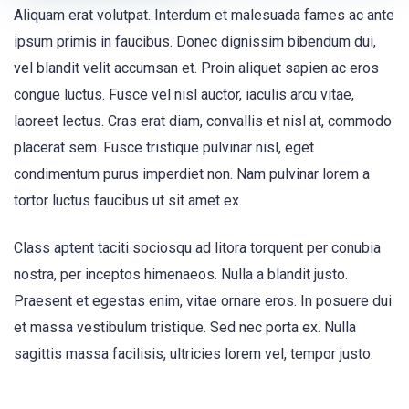
Aliquam erat volutpat. Interdum et malesuada fames ac ante
ipsum primis in faucibus. Donec dignissim bibendum dui,
vel blandit velit accumsan et. Proin aliquet sapien ac eros
congue luctus. Fusce vel nisl auctor, iaculis arcu vitae,
laoreet lectus. Cras erat diam, convallis et nisl at, commodo
placerat sem. Fusce tristique pulvinar nisl, eget
condimentum purus imperdiet non. Nam pulvinar lorem a
tortor luctus faucibus ut sit amet ex.
Class aptent taciti sociosqu ad litora torquent per conubia
nostra, per inceptos himenaeos. Nulla a blandit justo.
Praesent et egestas enim, vitae ornare eros. In posuere dui
et massa vestibulum tristique. Sed nec porta ex. Nulla
sagittis massa facilisis, ultricies lorem vel, tempor justo.