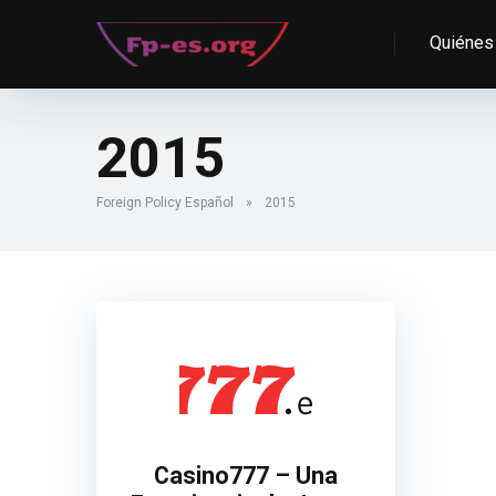
Quiénes
2015
Foreign Policy Español
»
2015
Casino777 – Una